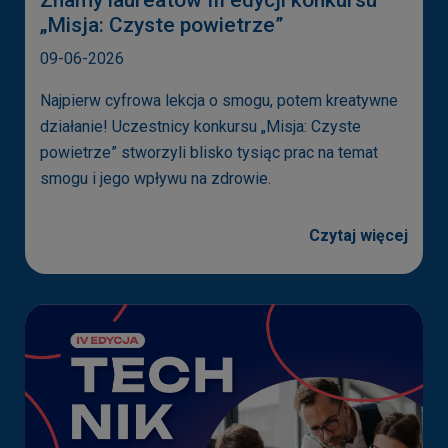
Znamy laureatów III edycji konkursu
Youtube
„Misja: Czyste powietrze”
Więcej informacji o zasadach plików cookies
09-06-2026
możesz znaleźć na:
https://policies.google.com/privacy?hl=pl&gl
Najpierw cyfrowa lekcja o smogu, potem kreatywne
=pl
działanie! Uczestnicy konkursu „Misja: Czyste
powietrze” stworzyli blisko tysiąc prac na temat
smogu i jego wpływu na zdrowie.
Czytaj więcej