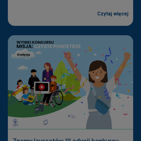
Wykorzystywane narzędzia firm trzecich
Czytaj więcej
Niektóre pliki cookies są tworzone przez podmiot, z usług
których korzystamy, np.:
Google Inc.
W naszych serwisach wykorzystujemy
narzędzie Google Analytics do analizy ruchu na
stronie internetowej oraz aktywności
dotyczących jej przeglądania. Wykorzystujemy
je w szczególności do celów statystycznych,
aby sprawdzić jak często odwiedzane są
poszczególne serwisy. Dane te
wykorzystujemy również do optymalizacji i
rozwoju serwisów. Więcej informacji na temat
narzędzia Google Analytics znajdziesz na
stronie:
https://policies.google.com/technologies/co
okies