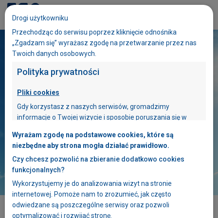
Dołącz do ESA
Drogi użytkowniku
eduESA
Przechodząc do serwisu poprzez kliknięcie odnośnika
„Zgadzam się” wyrażasz zgodę na przetwarzanie przez nas
Twoich danych osobowych.
Polityka prywatności
Pliki cookies
Gdy korzystasz z naszych serwisów, gromadzimy
informacje o Twojej wizycie i sposobie poruszania się w
naszych serwisach. W tym celu stosujemy pliki cookies. Plik
Wyrażam zgodę na podstawowe cookies, które są
cookies zawiera dane informatyczne, które są
niezbędne aby strona mogła działać prawidłowo.
umieszczone w Twoim urządzeniu końcowym –
Czy chcesz pozwolić na zbieranie dodatkowo cookies
przeglądarce internetowej, z której korzystasz.
funkcjonalnych?
Pliki cookies używane w naszych serwisach
Wykorzystujemy je do analizowania wizyt na stronie
wykorzystywane są między innymi do bieżącej
Aktualności
internetowej. Pomoże nam to zrozumieć, jak często
optymalizacji serwisów oraz ułatwiania Twojego z nich
odwiedzane są poszczególne serwisy oraz pozwoli
korzystania. Niektóre funkcjonalności dostępne w naszych
optymalizować i rozwijać stronę.
serwisach mogą nie działać, jeżeli nie wyrazisz zgody na