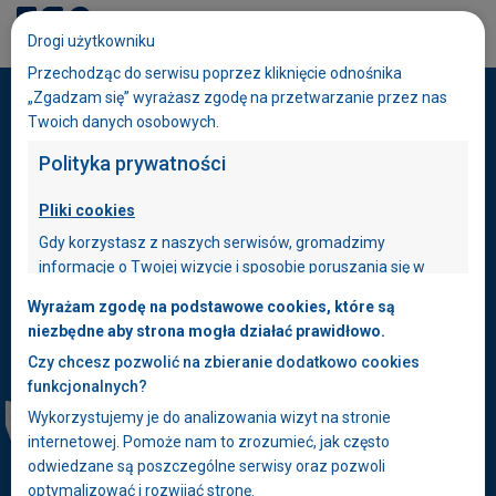
Dołącz do ESA
Drogi użytkowniku
eduESA
Przechodząc do serwisu poprzez kliknięcie odnośnika
„Zgadzam się” wyrażasz zgodę na przetwarzanie przez nas
Twoich danych osobowych.
Polityka prywatności
Pliki cookies
Gdy korzystasz z naszych serwisów, gromadzimy
informacje o Twojej wizycie i sposobie poruszania się w
naszych serwisach. W tym celu stosujemy pliki cookies. Plik
Wyrażam zgodę na podstawowe cookies, które są
cookies zawiera dane informatyczne, które są
niezbędne aby strona mogła działać prawidłowo.
umieszczone w Twoim urządzeniu końcowym –
Czy chcesz pozwolić na zbieranie dodatkowo cookies
przeglądarce internetowej, z której korzystasz.
funkcjonalnych?
Pliki cookies używane w naszych serwisach
Wykorzystujemy je do analizowania wizyt na stronie
wykorzystywane są między innymi do bieżącej
internetowej. Pomoże nam to zrozumieć, jak często
optymalizacji serwisów oraz ułatwiania Twojego z nich
odwiedzane są poszczególne serwisy oraz pozwoli
korzystania. Niektóre funkcjonalności dostępne w naszych
optymalizować i rozwijać stronę.
serwisach mogą nie działać, jeżeli nie wyrazisz zgody na