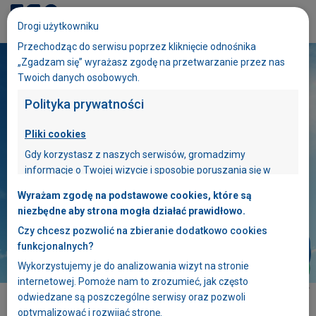
Dołącz do ESA
Drogi użytkowniku
eduESA
Przechodząc do serwisu poprzez kliknięcie odnośnika
„Zgadzam się” wyrażasz zgodę na przetwarzanie przez nas
Twoich danych osobowych.
Polityka prywatności
Pliki cookies
Gdy korzystasz z naszych serwisów, gromadzimy
informacje o Twojej wizycie i sposobie poruszania się w
naszych serwisach. W tym celu stosujemy pliki cookies. Plik
Wyrażam zgodę na podstawowe cookies, które są
cookies zawiera dane informatyczne, które są
Sprawdź
aktualne
niezbędne aby strona mogła działać prawidłowo.
umieszczone w Twoim urządzeniu końcowym –
pomiary
smogu
Czy chcesz pozwolić na zbieranie dodatkowo cookies
przeglądarce internetowej, z której korzystasz.
funkcjonalnych?
Pliki cookies używane w naszych serwisach
Wykorzystujemy je do analizowania wizyt na stronie
wykorzystywane są między innymi do bieżącej
Szczegóły szkoły
internetowej. Pomoże nam to zrozumieć, jak często
optymalizacji serwisów oraz ułatwiania Twojego z nich
odwiedzane są poszczególne serwisy oraz pozwoli
korzystania. Niektóre funkcjonalności dostępne w naszych
optymalizować i rozwijać stronę.
serwisach mogą nie działać, jeżeli nie wyrazisz zgody na