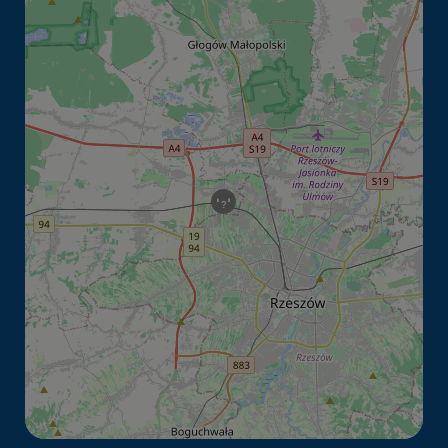
Youtube
Więcej informacji o zasadach plików cookies
możesz znaleźć na:
https://policies.google.com/privacy?hl=pl&gl
=pl