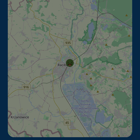
Youtube
Więcej informacji o zasadach plików cookies
możesz znaleźć na:
https://policies.google.com/privacy?hl=pl&gl
=pl