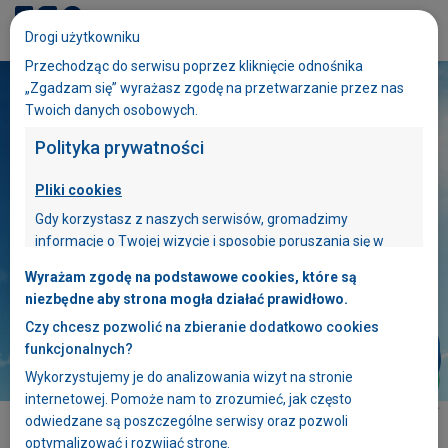
Dołącz do ESA
Drogi użytkowniku
eduESA
Przechodząc do serwisu poprzez kliknięcie odnośnika
„Zgadzam się” wyrażasz zgodę na przetwarzanie przez nas
Twoich danych osobowych.
Polityka prywatności
Pliki cookies
Gdy korzystasz z naszych serwisów, gromadzimy
informacje o Twojej wizycie i sposobie poruszania się w
naszych serwisach. W tym celu stosujemy pliki cookies. Plik
Wyrażam zgodę na podstawowe cookies, które są
cookies zawiera dane informatyczne, które są
Sprawdź
aktualne
niezbędne aby strona mogła działać prawidłowo.
umieszczone w Twoim urządzeniu końcowym –
pomiary
smogu
Czy chcesz pozwolić na zbieranie dodatkowo cookies
przeglądarce internetowej, z której korzystasz.
funkcjonalnych?
Pliki cookies używane w naszych serwisach
Wykorzystujemy je do analizowania wizyt na stronie
wykorzystywane są między innymi do bieżącej
Szczegóły szkoły
internetowej. Pomoże nam to zrozumieć, jak często
optymalizacji serwisów oraz ułatwiania Twojego z nich
odwiedzane są poszczególne serwisy oraz pozwoli
korzystania. Niektóre funkcjonalności dostępne w naszych
optymalizować i rozwijać stronę.
serwisach mogą nie działać, jeżeli nie wyrazisz zgody na