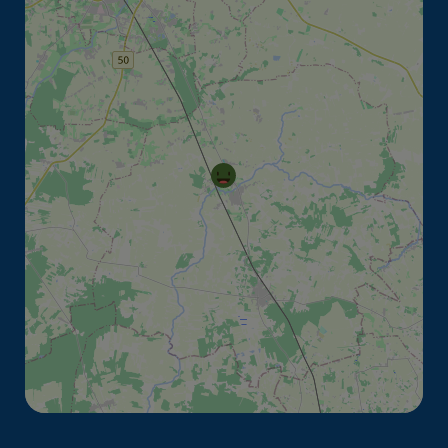
Youtube
Więcej informacji o zasadach plików cookies
możesz znaleźć na:
https://policies.google.com/privacy?hl=pl&gl
=pl