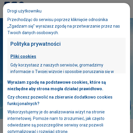
Dołącz do ESA
Drogi użytkowniku
eduESA
Przechodząc do serwisu poprzez kliknięcie odnośnika
„Zgadzam się” wyrażasz zgodę na przetwarzanie przez nas
Twoich danych osobowych.
Polityka prywatności
Pliki cookies
Gdy korzystasz z naszych serwisów, gromadzimy
informacje o Twojej wizycie i sposobie poruszania się w
naszych serwisach. W tym celu stosujemy pliki cookies. Plik
Wyrażam zgodę na podstawowe cookies, które są
cookies zawiera dane informatyczne, które są
Sprawdź
aktualne
niezbędne aby strona mogła działać prawidłowo.
umieszczone w Twoim urządzeniu końcowym –
pomiary
smogu
Czy chcesz pozwolić na zbieranie dodatkowo cookies
przeglądarce internetowej, z której korzystasz.
funkcjonalnych?
Pliki cookies używane w naszych serwisach
Wykorzystujemy je do analizowania wizyt na stronie
wykorzystywane są między innymi do bieżącej
Szczegóły szkoły
internetowej. Pomoże nam to zrozumieć, jak często
optymalizacji serwisów oraz ułatwiania Twojego z nich
odwiedzane są poszczególne serwisy oraz pozwoli
korzystania. Niektóre funkcjonalności dostępne w naszych
optymalizować i rozwijać stronę.
serwisach mogą nie działać, jeżeli nie wyrazisz zgody na