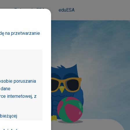
m
Dołącz do ESA
eduESA
dę na przetwarzanie
osobie poruszania
ź
aktualne
 dane
y
smogu
e internetowej, z
bieżącej
jonalności dostępne