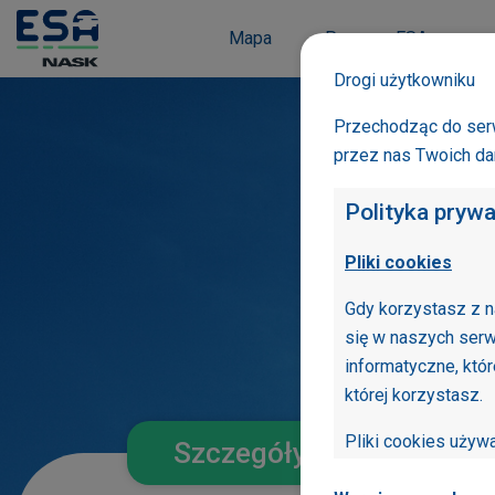
Mapa
Program ESA
Drogi użytkowniku
Przechodząc do serw
przez nas Twoich d
Polityka pryw
Pliki cookies
Gdy korzystasz z n
się w naszych serw
informatyczne, któ
której korzystasz.
Pliki cookies uży
Szczegóły szkoły
optymalizacji serwi