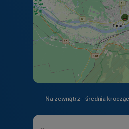
Dane te wykor
temat narzędz
https://poli
Youtube
Więcej inform
https://poli
Na zewnątrz - średnia krocząc