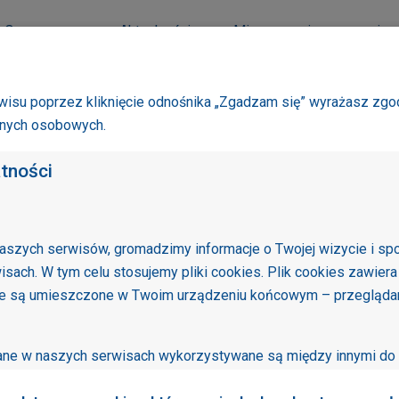
O smogu
Aktualności
Mierzymy się ze smogie
isu poprzez kliknięcie odnośnika „Zgadzam się” wyrażasz zgo
anych osobowych.
atności
aszych serwisów, gromadzimy informacje o Twojej wizycie i sp
Sprawd
isach. W tym celu stosujemy pliki cookies. Plik cookies zawiera
pomiar
re są umieszczone w Twoim urządzeniu końcowym – przeglądarc
wane w naszych serwisach wykorzystywane są między innymi do 
sów oraz ułatwiania Twojego z nich korzystania. Niektóre funkc