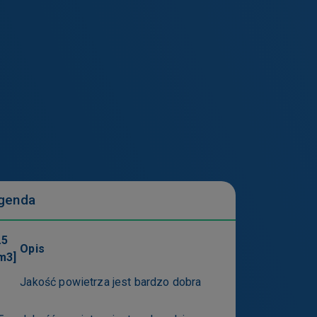
pomocą ustawień
zmienić ustawienia
sz też usunąć z
h serwisów.
niemożliwić
genda
.5
Opis
m3]
uchu na stronie
Jakość powietrza jest bardzo dobra
je w szczególności
ólne serwisy.