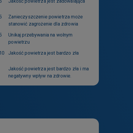
5
Jakość powietrza jest zadowalająca
informacji na
5
Zanieczyszczenie powietrza może
stanowić zagrożenie dla zdrowia
5
Unikaj przebywania na wolnym
powietrzu
10
Jakość powietrza jest bardzo zła
Jakość powietrza jest bardzo zła i ma
negatywny wpływ na zdrowie.