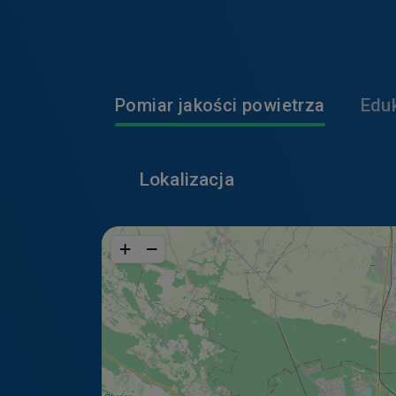
poprawiają wy
W jaki sposób moż
przeglądarki?
Pomiar jakości powietrza
Edu
Jeśli nie chcesz, 
swojej przeglądark
pamięci swojego ur
Lokalizacja
Pamiętaj jednak, ż
korzystanie z tych
+
−
Wykorzystywane n
Niektóre pliki cook
Google Inc.
W naszych ser
internetowej 
do celów sta