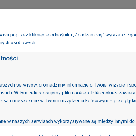
O smogu
Aktualności
Mierzymy się ze smogie
isu poprzez kliknięcie odnośnika „Zgadzam się” wyrażasz zgo
anych osobowych.
atności
aszych serwisów, gromadzimy informacje o Twojej wizycie i sp
Sprawd
isach. W tym celu stosujemy pliki cookies. Plik cookies zawiera
pomiar
re są umieszczone w Twoim urządzeniu końcowym – przeglądarc
wane w naszych serwisach wykorzystywane są między innymi do 
sów oraz ułatwiania Twojego z nich korzystania. Niektóre funkc