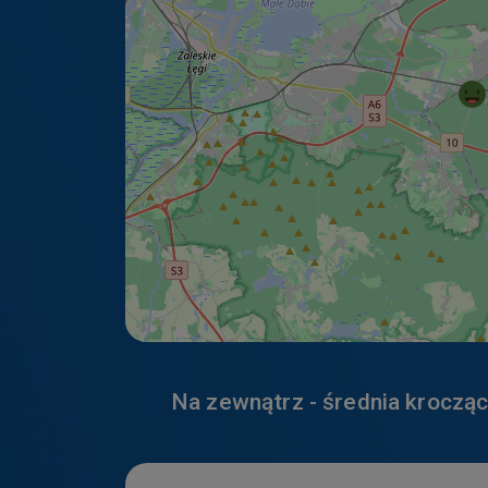
Dane te wykor
temat narzędz
https://poli
Youtube
Więcej inform
https://poli
Na zewnątrz - średnia krocząc