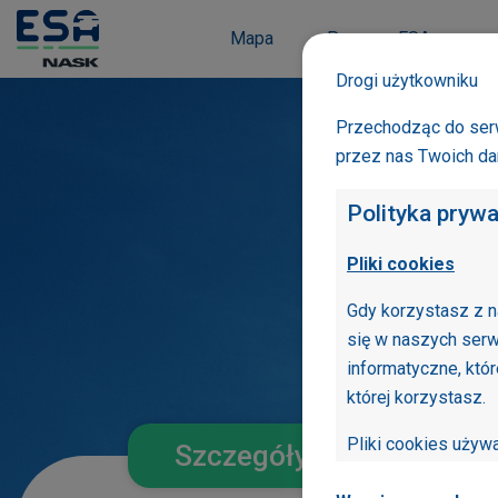
Mapa
Program ESA
Drogi użytkowniku
Przechodząc do serw
przez nas Twoich d
Polityka pryw
Pliki cookies
Gdy korzystasz z n
się w naszych serw
informatyczne, któ
której korzystasz.
Pliki cookies uży
Szczegóły szkoły
optymalizacji serwi