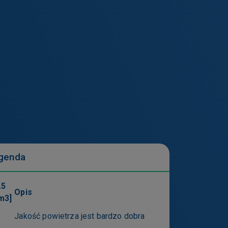
pomocą ustawień
zmienić ustawienia
sz też usunąć z
h serwisów.
niemożliwić
genda
.5
Opis
m3]
uchu na stronie
je w szczególności
Jakość powietrza jest bardzo dobra
ólne serwisy.