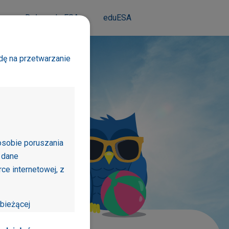
m
Dołącz do ESA
eduESA
dę na przetwarzanie
osobie poruszania
ź
aktualne
 dane
y
smogu
e internetowej, z
bieżącej
jonalności dostępne