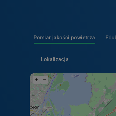
poprawiają wy
W jaki sposób moż
przeglądarki?
Jeśli nie chcesz, 
Pomiar jakości powietrza
Edu
swojej przeglądark
pamięci swojego ur
Pamiętaj jednak, ż
Lokalizacja
korzystanie z tych
Wykorzystywane n
+
−
Niektóre pliki cook
Google Inc.
W naszych ser
internetowej 
do celów sta