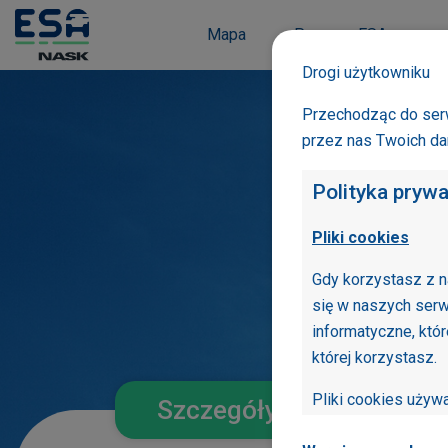
Mapa
Program ESA
Drogi użytkowniku
Przechodząc do serw
przez nas Twoich d
Polityka pryw
Pliki cookies
Gdy korzystasz z n
się w naszych serw
informatyczne, któ
której korzystasz.
Pliki cookies uży
Szczegóły szkoły
optymalizacji serwi