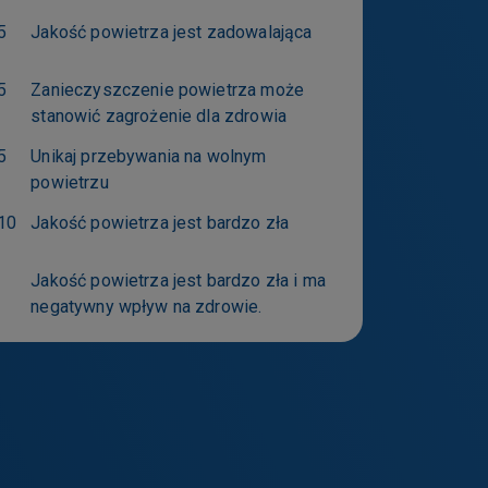
informacji na
5
Jakość powietrza jest zadowalająca
5
Zanieczyszczenie powietrza może
stanowić zagrożenie dla zdrowia
5
Unikaj przebywania na wolnym
powietrzu
10
Jakość powietrza jest bardzo zła
Jakość powietrza jest bardzo zła i ma
negatywny wpływ na zdrowie.