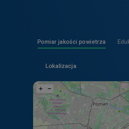
poprawiają wy
W jaki sposób moż
przeglądarki?
Jeśli nie chcesz, 
Pomiar jakości powietrza
Edu
swojej przeglądark
pamięci swojego ur
Pamiętaj jednak, ż
Lokalizacja
korzystanie z tych
Wykorzystywane n
+
−
Niektóre pliki cook
Google Inc.
W naszych ser
internetowej 
do celów sta