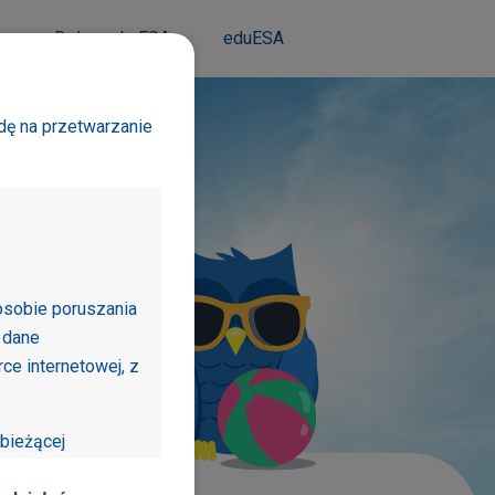
m
Dołącz do ESA
eduESA
dę na przetwarzanie
osobie poruszania
ź
aktualne
 dane
y
smogu
e internetowej, z
bieżącej
jonalności dostępne