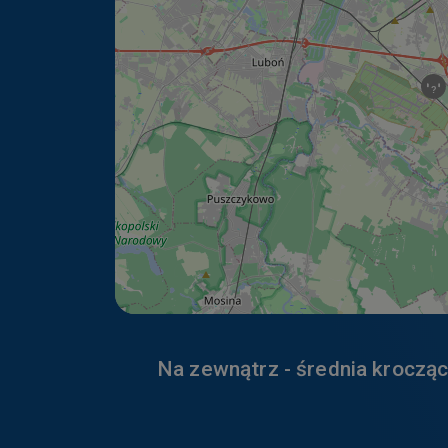
Dane te wykor
temat narzędz
https://poli
Youtube
Więcej inform
https://poli
Na zewnątrz - średnia krocząc