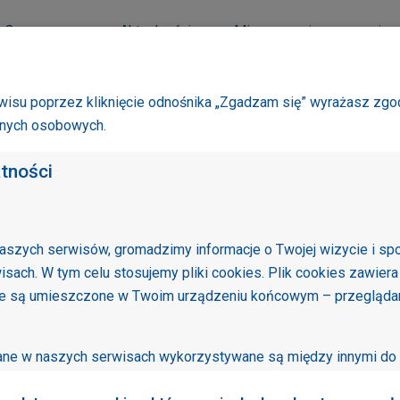
O smogu
Aktualności
Mierzymy się ze smogie
isu poprzez kliknięcie odnośnika „Zgadzam się” wyrażasz zgo
anych osobowych.
atności
aszych serwisów, gromadzimy informacje o Twojej wizycie i sp
Sprawd
isach. W tym celu stosujemy pliki cookies. Plik cookies zawiera
pomiar
re są umieszczone w Twoim urządzeniu końcowym – przeglądarc
wane w naszych serwisach wykorzystywane są między innymi do 
sów oraz ułatwiania Twojego z nich korzystania. Niektóre funkc