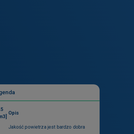
pomocą ustawień
zmienić ustawienia
sz też usunąć z
h serwisów.
niemożliwić
genda
.5
Opis
m3]
uchu na stronie
je w szczególności
Jakość powietrza jest bardzo dobra
ólne serwisy.