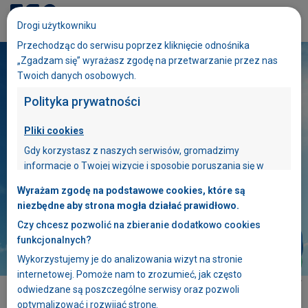
Dołącz do ESA
Drogi użytkowniku
eduESA
Przechodząc do serwisu poprzez kliknięcie odnośnika
„Zgadzam się” wyrażasz zgodę na przetwarzanie przez nas
Twoich danych osobowych.
Polityka prywatności
Pliki cookies
Gdy korzystasz z naszych serwisów, gromadzimy
informacje o Twojej wizycie i sposobie poruszania się w
naszych serwisach. W tym celu stosujemy pliki cookies. Plik
Wyrażam zgodę na podstawowe cookies, które są
cookies zawiera dane informatyczne, które są
niezbędne aby strona mogła działać prawidłowo.
umieszczone w Twoim urządzeniu końcowym –
Czy chcesz pozwolić na zbieranie dodatkowo cookies
przeglądarce internetowej, z której korzystasz.
funkcjonalnych?
Pliki cookies używane w naszych serwisach
Wykorzystujemy je do analizowania wizyt na stronie
wykorzystywane są między innymi do bieżącej
Szczegóły szkoły
internetowej. Pomoże nam to zrozumieć, jak często
optymalizacji serwisów oraz ułatwiania Twojego z nich
odwiedzane są poszczególne serwisy oraz pozwoli
korzystania. Niektóre funkcjonalności dostępne w naszych
optymalizować i rozwijać stronę.
serwisach mogą nie działać, jeżeli nie wyrazisz zgody na