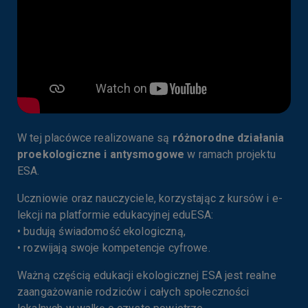
Wykorzystywane narzędzia firm trzecich
Niektóre pliki cookies są tworzone przez podmiot, z usług
których korzystamy, np.:
Google Inc.
W naszych serwisach wykorzystujemy
narzędzie Google Analytics do analizy ruchu na
stronie internetowej oraz aktywności
W tej placówce realizowane są
różnorodne działania
dotyczących jej przeglądania. Wykorzystujemy
proekologiczne i antysmogowe
w ramach projektu
je w szczególności do celów statystycznych,
ESA.
aby sprawdzić jak często odwiedzane są
poszczególne serwisy. Dane te
Uczniowie oraz nauczyciele, korzystając z kursów i e-
wykorzystujemy również do optymalizacji i
lekcji na platformie edukacyjnej eduESA:
rozwoju serwisów. Więcej informacji na temat
• budują świadomość ekologiczną,
• rozwijają swoje kompetencje cyfrowe.
narzędzia Google Analytics znajdziesz na
stronie:
Ważną częścią edukacji ekologicznej ESA jest realne
https://policies.google.com/technologies/co
zaangażowanie rodziców i całych społeczności
okies