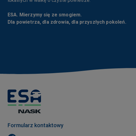
lokalnych w walkę o czyste powietrze.
Youtube
Więcej informacji o zasadach plików cookies
ESA. Mierzymy się ze smogiem.
możesz znaleźć na:
Dla powietrza, dla zdrowia, dla przyszłych pokoleń.
https://policies.google.com/privacy?hl=pl&gl
=pl
Formularz kontaktowy